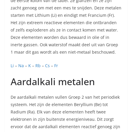
de eerste kolom van de tabel. Ze glanzen en ze zijn
zacht genoeg om met een mes te snijden. Deze metalen
starten met Lithium (Li) en eindigt met Francium (Fr).
Het zijn extreem reactieve elementen die ontbranden
of zelfs exploderen als ze in contact komen met water.
Deze elementen worden dus bewaard in olie of in
inerte gassen. Ook waterstof maakt deel uit van Groep
1 maar dit gas wordt als een niet-metaal beschouwd.
Li
–
Na
–
K
–
Rb
–
Cs
–
Fr
Aardalkali metalen
De aardalkali metalen vullen Groep 2 van het periodiek
systeem. Het zijn de elementen Beryllium (Be) tot
Radium (Ra). Elk van deze elementen heeft twee
elektronen in zijn buitenste energieniveau. Dit zorgt
ervoor dat de aardalkali elementen reactief genoeg zijn