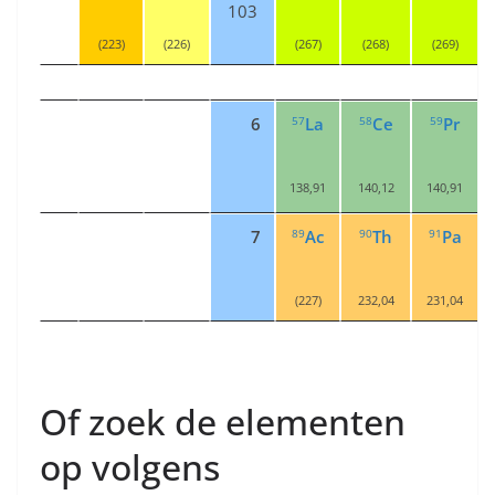
103
(223)
(226)
(267)
(268)
(269)
57
58
59
6
La
Ce
Pr
138,91
140,12
140,91
89
90
91
7
Ac
Th
Pa
(227)
232,04
231,04
Of zoek de elementen
op volgens