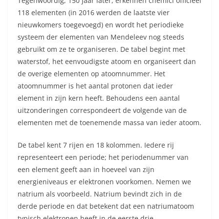
Tegenwoordig, 150 jaar later, erkennen chemici officieel
118 elementen (in 2016 werden de laatste vier
nieuwkomers toegevoegd) en wordt het periodieke
systeem der elementen van Mendeleev nog steeds
gebruikt om ze te organiseren. De tabel begint met
waterstof, het eenvoudigste atoom en organiseert dan
de overige elementen op atoomnummer. Het
atoomnummer is het aantal protonen dat ieder
element in zijn kern heeft. Behoudens een aantal
uitzonderingen correspondeert de volgende van de
elementen met de toenemende massa van ieder atoom.
De tabel kent 7 rijen en 18 kolommen. Iedere rij
representeert een periode; het periodenummer van
een element geeft aan in hoeveel van zijn
energieniveaus er elektronen voorkomen. Nemen we
natrium als voorbeeld. Natrium bevindt zich in de
derde periode en dat betekent dat een natriumatoom
typisch elektronen heeft in de eerste drie