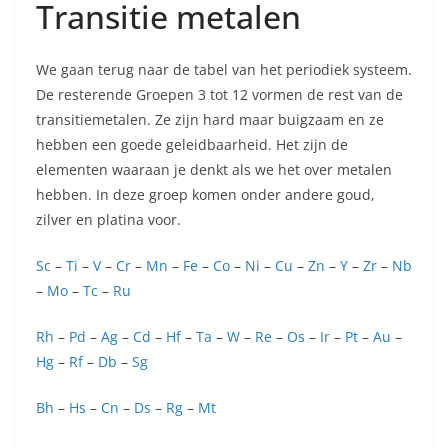
Transitie metalen
We gaan terug naar de tabel van het periodiek systeem.
De resterende Groepen 3 tot 12 vormen de rest van de
transitiemetalen. Ze zijn hard maar buigzaam en ze
hebben een goede geleidbaarheid. Het zijn de
elementen waaraan je denkt als we het over metalen
hebben. In deze groep komen onder andere goud,
zilver en platina voor.
Sc
–
Ti
–
V
–
Cr
–
Mn
–
Fe
–
Co
–
Ni
–
Cu
–
Zn
–
Y
–
Zr
–
Nb
–
Mo
–
Tc
–
Ru
Rh
–
Pd
–
Ag
–
Cd
–
Hf
–
Ta
–
W
–
Re
–
Os
–
Ir
–
Pt
–
Au
–
Hg
–
Rf
–
Db
–
Sg
Bh
–
Hs
–
Cn
–
Ds
–
Rg
–
Mt