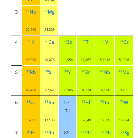
11
12
3
Na
Mg
22,990
24,305
19
20
21
22
23
24
4
K
Ca
Sc
Ti
V
Cr
39.098
40,078
44,956
47,867
50,942
51,996
37
38
39
40
41
42
5
Rb
Sr
Y
Zr
Nb
Mo
85,468
87,62
88.906
91,224
92,906
95,95
55
56
72
73
74
6
Cs
Ba
57-
Hf
Ta
W
71
132,91
137.33
178,49
180,95
183,84
87
88
104
105
106
7
Fr
Ra
89-
Rf
Db
Sg