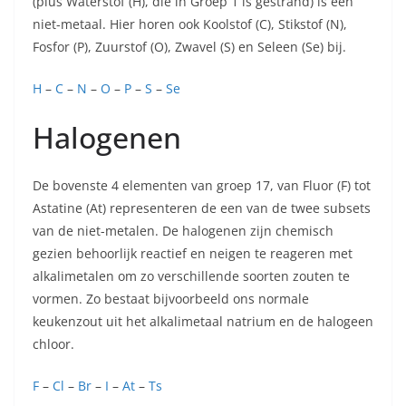
(plus Waterstof (H), die in Groep 1 is gestrand) is een
niet-metaal. Hier horen ook Koolstof (C), Stikstof (N),
Fosfor (P), Zuurstof (O), Zwavel (S) en Seleen (Se) bij.
H
–
C
–
N
–
O
–
P
–
S
–
Se
Halogenen
De bovenste 4 elementen van groep 17, van Fluor (F) tot
Astatine (At) representeren de een van de twee subsets
van de niet-metalen. De halogenen zijn chemisch
gezien behoorlijk reactief en neigen te reageren met
alkalimetalen om zo verschillende soorten zouten te
vormen. Zo bestaat bijvoorbeeld ons normale
keukenzout uit het alkalimetaal natrium en de halogeen
chloor.
F
–
Cl
–
Br
–
I
–
At
–
Ts