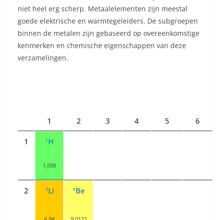
niet heel erg scherp. Metaalelementen zijn meestal
goede elektrische en warmtegeleiders. De subgroepen
binnen de metalen zijn gebaseerd op overeenkomstige
kenmerken en chemische eigenschappen van deze
verzamelingen.
1
2
3
4
5
6
1
1
H
1,008
3
4
2
Li
Be
6,94
9,0122