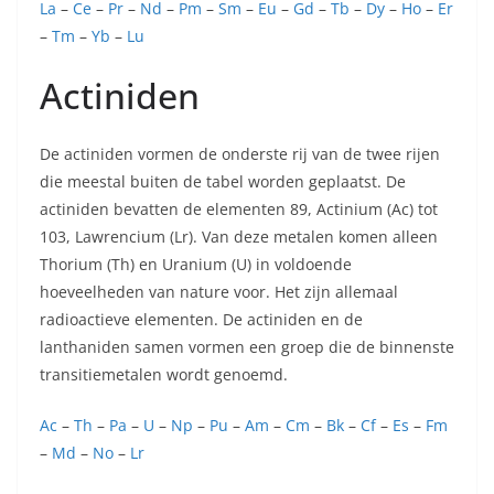
La
–
Ce
–
Pr
–
Nd
–
Pm
–
Sm
–
Eu
–
Gd
–
Tb
–
Dy
–
Ho
–
Er
–
Tm
–
Yb
–
Lu
Actiniden
De actiniden vormen de onderste rij van de twee rijen
die meestal buiten de tabel worden geplaatst. De
actiniden bevatten de elementen 89, Actinium (Ac) tot
103, Lawrencium (Lr). Van deze metalen komen alleen
Thorium (Th) en Uranium (U) in voldoende
hoeveelheden van nature voor. Het zijn allemaal
radioactieve elementen. De actiniden en de
lanthaniden samen vormen een groep die de binnenste
transitiemetalen wordt genoemd.
Ac
–
Th
–
Pa
–
U
–
Np
–
Pu
–
Am
–
Cm
–
Bk
–
Cf
–
Es
–
Fm
–
Md
–
No
–
Lr