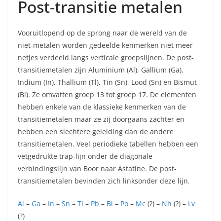
Post-transitie metalen
Vooruitlopend op de sprong naar de wereld van de
niet-metalen worden gedeelde kenmerken niet meer
netjes verdeeld langs verticale groepslijnen. De post-
transitiemetalen zijn Aluminium (Al), Gallium (Ga),
Indium (In), Thallium (Tl), Tin (Sn), Lood (Sn) en Bismut
(Bi). Ze omvatten groep 13 tot groep 17. De elementen
hebben enkele van de klassieke kenmerken van de
transitiemetalen maar ze zij doorgaans zachter en
hebben een slechtere geleiding dan de andere
transitiemetalen. Veel periodieke tabellen hebben een
vetgedrukte trap-lijn onder de diagonale
verbindingslijn van Boor naar Astatine. De post-
transitiemetalen bevinden zich linksonder deze lijn.
Al
–
Ga
–
In
–
Sn
–
Tl
–
Pb
–
Bi
–
Po
–
Mc
(?) –
Nh
(?) –
Lv
(?)