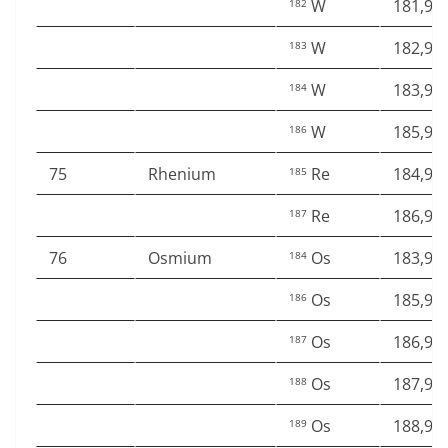
W
181,94
182
W
182,95
183
W
183,95
184
W
185,95
186
75
Rhenium
Re
184,95
185
Re
186,95
187
76
Osmium
Os
183,95
184
Os
185,95
186
Os
186,95
187
Os
187,95
188
Os
188,95
189