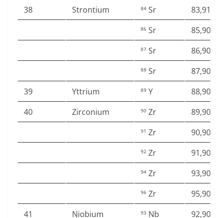
38
Strontium
Sr
83,913
84
Sr
85,909
86
Sr
86,908
87
Sr
87,905
88
39
Yttrium
Y
88,905
89
40
Zirconium
Zr
89,904
90
Zr
90,905
91
Zr
91,905
92
Zr
93,906
94
Zr
95,908
96
41
Niobium
Nb
92,906
93