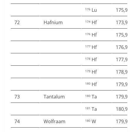
Lu
175,94
176
72
Hafnium
Hf
173,94
174
Hf
175,94
176
Hf
176,94
177
Hf
177,94
178
Hf
178,94
179
Hf
179,94
180
73
Tantalum
Ta
179,94
180
Ta
180,94
181
74
Wolfraam
W
179,94
180