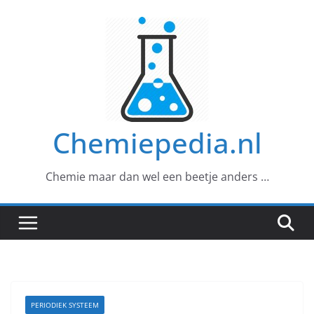
Ga
naar
de
inhoud
Chemiepedia.nl
Chemie maar dan wel een beetje anders …
PERIODIEK SYSTEEM