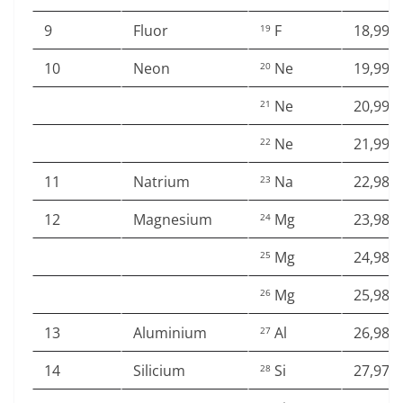
9
Fluor
F
18,998
19
10
Neon
Ne
19,992
20
Ne
20,993
21
Ne
21,991
22
11
Natrium
Na
22,989
23
12
Magnesium
Mg
23,985
24
Mg
24,985
25
Mg
25,982
26
13
Aluminium
Al
26,981
27
14
Silicium
Si
27,976
28