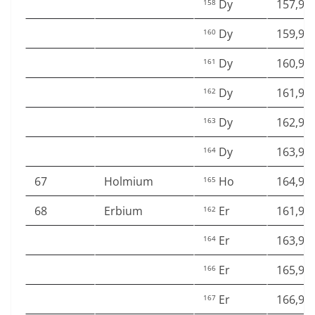
Dy
157,92
158
Dy
159,92
160
Dy
160,92
161
Dy
161,92
162
Dy
162,92
163
Dy
163,92
164
67
Holmium
Ho
164,93
165
68
Erbium
Er
161,92
162
Er
163,92
164
Er
165,93
166
Er
166,93
167