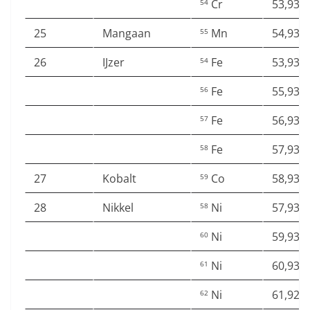
Cr
53,938
54
25
Mangaan
Mn
54,938
55
26
IJzer
Fe
53,939
54
Fe
55,934
56
Fe
56,935
57
Fe
57,933
58
27
Kobalt
Co
58,933
59
28
Nikkel
Ni
57,935
58
Ni
59,930
60
Ni
60,931
61
Ni
61,928
62