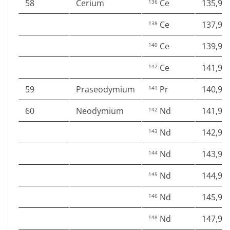
58
Cerium
Ce
135,90
136
Ce
137,90
138
Ce
139,90
140
Ce
141,90
142
59
Praseodymium
Pr
140,90
141
60
Neodymium
Nd
141,90
142
Nd
142,90
143
Nd
143,91
144
Nd
144,91
145
Nd
145,91
146
Nd
147,91
148