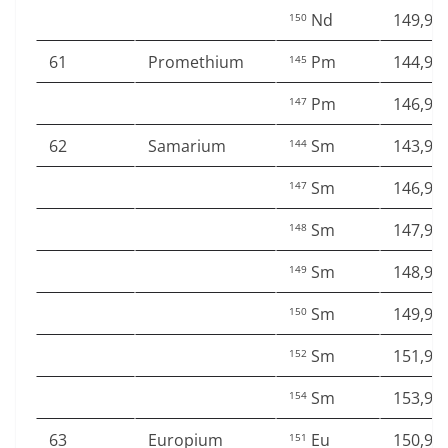
Nd
149,92
150
61
Promethium
Pm
144,91
145
Pm
146,91
147
62
Samarium
Sm
143,91
144
Sm
146,91
147
Sm
147,91
148
Sm
148,91
149
Sm
149,91
150
Sm
151,91
152
Sm
153,92
154
63
Europium
Eu
150,91
151