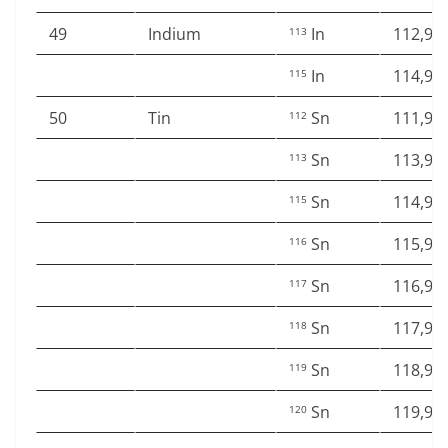
49
Indium
In
112,90
113
In
114,90
115
50
Tin
Sn
111,90
112
Sn
113,90
113
Sn
114,90
115
Sn
115,90
116
Sn
116,90
117
Sn
117,90
118
Sn
118,90
119
Sn
119,90
120