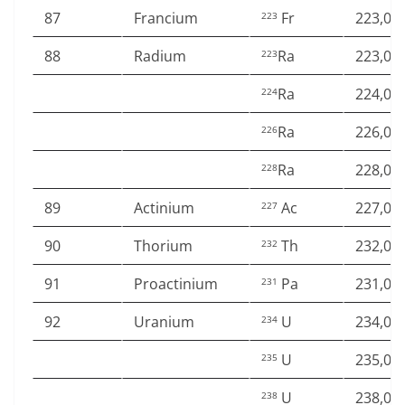
87
Francium
Fr
223,01
223
88
Radium
Ra
223,01
223
Ra
224,02
224
Ra
226,02
226
Ra
228,03
228
89
Actinium
Ac
227,02
227
90
Thorium
Th
232,03
232
91
Proactinium
Pa
231,03
231
92
Uranium
U
234,04
234
U
235,04
235
U
238,05
238