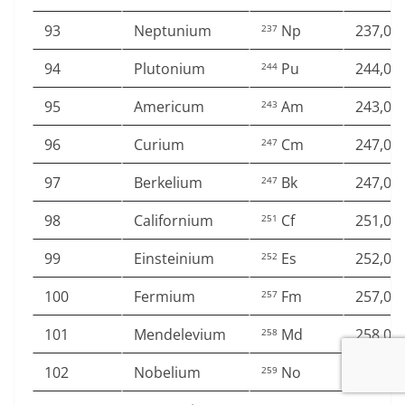
93
Neptunium
Np
237,04
237
94
Plutonium
Pu
244,06
244
95
Americum
Am
243,06
243
96
Curium
Cm
247,07
247
97
Berkelium
Bk
247,07
247
98
Californium
Cf
251,07
251
99
Einsteinium
Es
252,08
252
100
Fermium
Fm
257,09
257
101
Mendelevium
Md
258,09
258
102
Nobelium
No
259,10
259