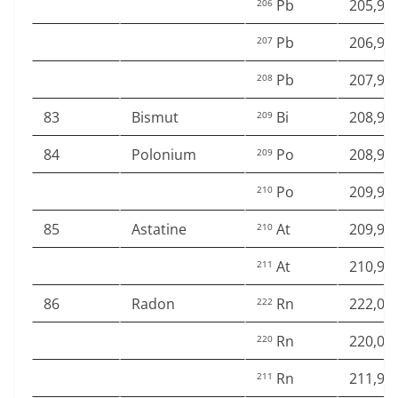
Pb
205,97
206
Pb
206,97
207
Pb
207,97
208
83
Bismut
Bi
208,98
209
84
Polonium
Po
208,98
209
Po
209,98
210
85
Astatine
At
209,98
210
At
210,98
211
86
Radon
Rn
222,01
222
Rn
220,01
220
Rn
211,99
211