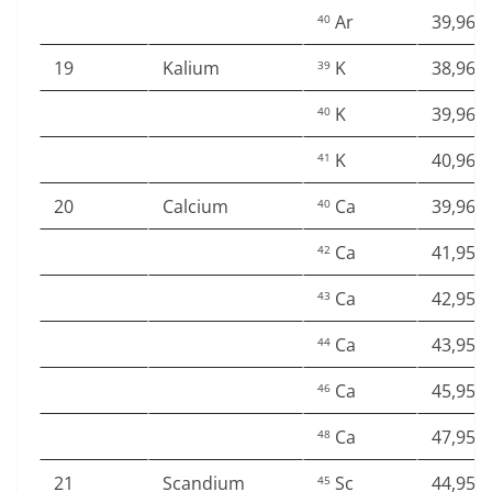
Ar
39,962
40
19
Kalium
K
38,963
39
K
39,963
40
K
40,961
41
20
Calcium
Ca
39,962
40
Ca
41,958
42
Ca
42,958
43
Ca
43,955
44
Ca
45,953
46
Ca
47,952
48
21
Scandium
Sc
44,955
45