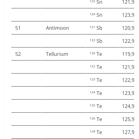
Sn
121,90
122
Sn
123,90
124
51
Antimoon
Sb
120,90
121
Sb
122,90
123
52
Tellurium
Te
119,90
120
Te
121,90
122
Te
122,90
123
Te
123,90
124
Te
124,90
125
Te
125,90
126
Te
127,90
128