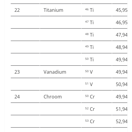
22
Titanium
Ti
45,952
46
Ti
46,951
47
Ti
47,947
48
Ti
48,947
49
Ti
49,944
50
23
Vanadium
V
49,947
50
V
50,943
51
24
Chroom
Cr
49,946
50
Cr
51,940
52
Cr
52,940
53