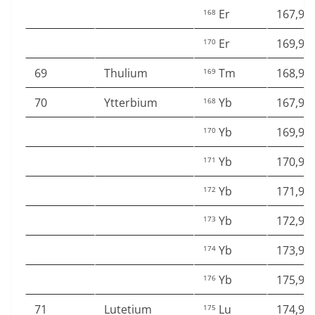
Er
167,93
168
Er
169,93
170
69
Thulium
Tm
168,93
169
70
Ytterbium
Yb
167,93
168
Yb
169,93
170
Yb
170,93
171
Yb
171,93
172
Yb
172,93
173
Yb
173,93
174
Yb
175,94
176
71
Lutetium
Lu
174,94
175