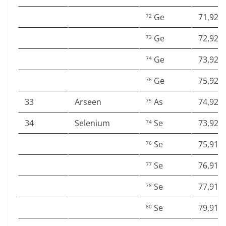
Ge
71,922
72
Ge
72,923
73
Ge
73,921
74
Ge
75,921
76
33
Arseen
As
74,921
75
34
Selenium
Se
73,922
74
Se
75,919
76
Se
76,919
77
Se
77,917
78
Se
79,916
80