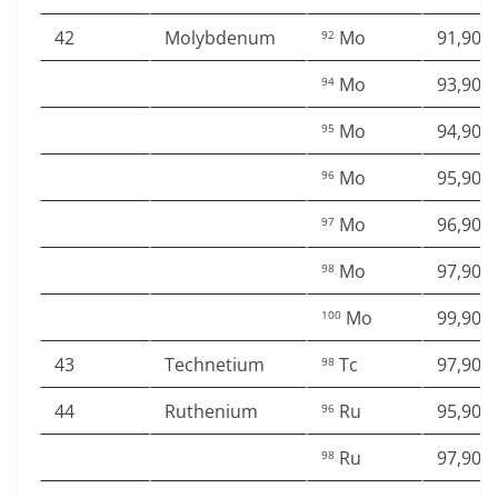
42
Molybdenum
Mo
91,906
92
Mo
93,905
94
Mo
94,905
95
Mo
95,904
96
Mo
96,906
97
Mo
97,905
98
Mo
99,907
100
43
Technetium
Tc
97,907
98
44
Ruthenium
Ru
95,907
96
Ru
97,905
98