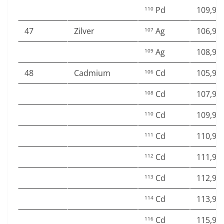
Pd
109,90
110
47
Zilver
Ag
106,90
107
Ag
108,90
109
48
Cadmium
Cd
105,90
106
Cd
107,90
108
Cd
109,90
110
Cd
110,90
111
Cd
111,90
112
Cd
112,90
113
Cd
113,90
114
Cd
115,90
116