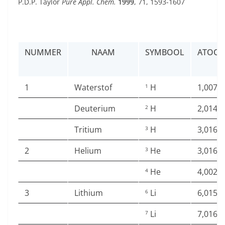
P.D.P. Taylor
Pure Appl. Chem.
1999
, 71, 1593-1607
NUMMER
NAAM
SYMBOOL
ATOO
(
1
Waterstof
H
1,0078
1
Deuterium
H
2,0141
2
Tritium
H
3,0160
3
2
Helium
He
3,0160
3
He
4,0026
4
3
Lithium
Li
6,0151
6
Li
7,0160
7