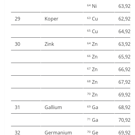
Ni
63,927
64
29
Koper
Cu
62,929
63
Cu
64,927
65
30
Zink
Zn
63,929
64
Zn
65,926
66
Zn
66,927
67
Zn
67,924
68
Zn
69,925
70
31
Gallium
Ga
68,925
69
Ga
70,924
71
32
Germanium
Ge
69,924
70