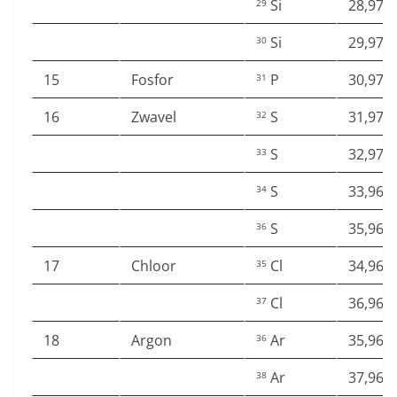
Si
28,976
29
Si
29,973
30
15
Fosfor
P
30,973
31
16
Zwavel
S
31,972
32
S
32,971
33
S
33,967
34
S
35,967
36
17
Chloor
Cl
34,968
35
Cl
36,965
37
18
Argon
Ar
35,967
36
Ar
37,962
38