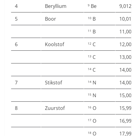
4
Beryllium
Be
9,0121
9
5
Boor
B
10,012
10
B
11,009
11
6
Koolstof
C
12,000
12
C
13,003
13
C
14,003
14
7
Stikstof
N
14,003
14
N
15,000
15
8
Zuurstof
O
15,994
16
O
16,999
17
O
17,999
18