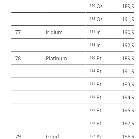
Os
189,95
190
Os
191,96
192
77
Iridium
Ir
190,96
191
Ir
192,96
193
78
Platinum
Pt
189,95
190
Pt
191,96
192
Pt
193,96
194
Pt
194,96
195
Pt
195,96
196
Pt
197,96
198
79
Goud
Au
196,96
197