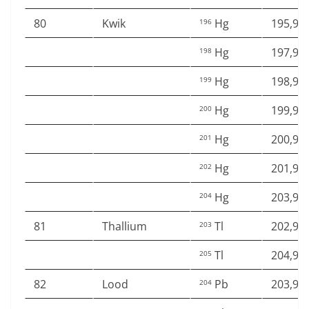
80
Kwik
Hg
195,96
196
Hg
197,96
198
Hg
198,96
199
Hg
199,96
200
Hg
200,97
201
Hg
201,97
202
Hg
203,97
204
81
Thallium
Tl
202,97
203
Tl
204,97
205
82
Lood
Pb
203,97
204