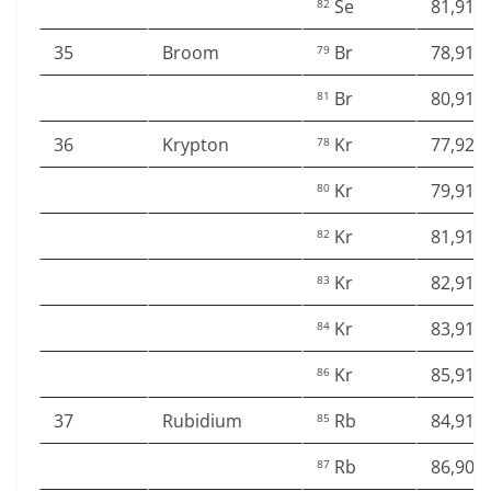
Se
81,916
82
35
Broom
Br
78,918
79
Br
80,916
81
36
Krypton
Kr
77,920
78
Kr
79,916
80
Kr
81,913
82
Kr
82,914
83
Kr
83,911
84
Kr
85,910
86
37
Rubidium
Rb
84,911
85
Rb
86,909
87