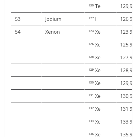
Te
129,90
130
53
Jodium
I
126,90
127
54
Xenon
Xe
123,90
124
Xe
125,90
126
Xe
127,90
128
Xe
128,90
129
Xe
129,90
130
Xe
130,90
131
Xe
131,90
132
Xe
133,90
134
Xe
135,90
136