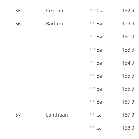
55
Cesium
Cs
132,90
133
56
Barium
Ba
129,90
130
Ba
131,90
132
Ba
133,90
134
Ba
134,90
135
Ba
135,90
136
Ba
136,90
137
Ba
137,90
138
57
Lanthaan
La
137,90
138
La
138,90
139