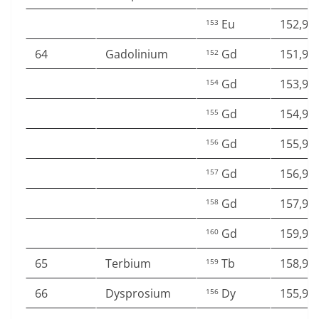
Eu
152,92
153
64
Gadolinium
Gd
151,91
152
Gd
153,92
154
Gd
154,92
155
Gd
155,92
156
Gd
156,92
157
Gd
157,92
158
Gd
159,92
160
65
Terbium
Tb
158,92
159
66
Dysprosium
Dy
155,92
156