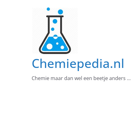
Ga
naar
de
inhoud
Chemiepedia.nl
Chemie maar dan wel een beetje anders …