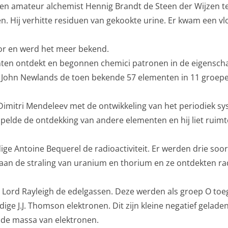
n amateur alchemist Hennig Brandt de Steen der Wijzen te
 Hij verhitte residuen van gekookte urine. Er kwam een vloe
for en werd het meer bekend.
nten ontdekt en begonnen chemici patronen in de eigensch
s John Newlands de toen bekende 57 elementen in 11 groe
 Dimitri Mendeleev met de ontwikkeling van het periodiek
elde de ontdekking van andere elementen en hij liet ruimte
ge Antoine Bequerel de radioactiviteit. Er werden drie soor
aan de straling van uranium en thorium en ze ontdekten r
n Lord Rayleigh de edelgassen. Deze werden als groep O to
ige J.J. Thomson elektronen. Dit zijn kleine negatief gelad
 de massa van elektronen.