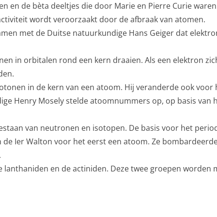
n en de bèta deeltjes die door Marie en Pierre Curie waren 
ctiviteit wordt veroorzaakt door de afbraak van atomen.
samen met de Duitse natuurkundige Hans Geiger dat elekt
nen in orbitalen rond een kern draaien. Als een elektron zi
den.
rotonen in de kern van een atoom. Hij veranderde ook voor 
ge Henry Mosely stelde atoomnummers op, op basis van het
estaan van neutronen en isotopen. De basis voor het period
n de Ier Walton voor het eerst een atoom. Ze bombardeerden
.
de lanthaniden en de actiniden. Deze twee groepen worden