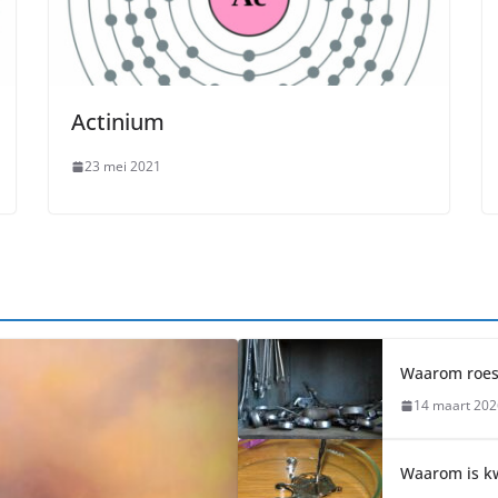
Actinium
23 mei 2021
Waarom roest 
14 maart 202
Waarom is kw