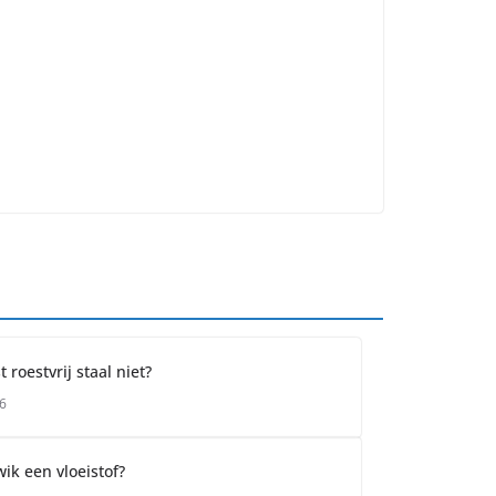
roestvrij staal niet?
6
ik een vloeistof?