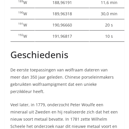
189
W
188,96191
11,6 min
190
W
189,96318
30,0 min
191
W
190,96660
20 s
192
W
191,96817
10 s
Geschiedenis
De eerste toepassingen van wolfraam dateren van
meer dan 350 jaar geleden. Chinese porseleinmakers
gebruikten wolfraampigment dat een unieke
perzikkleur heeft.
Veel later, in 1779, onderzocht Peter Woulfe een
mineraal uit Zweden en hij realiseerde zich dat het een
nieuw soort metaal bevatte. In 1781 zette Wilhelm
Scheele het onderzoek naar dit nieuwe metaal voort en