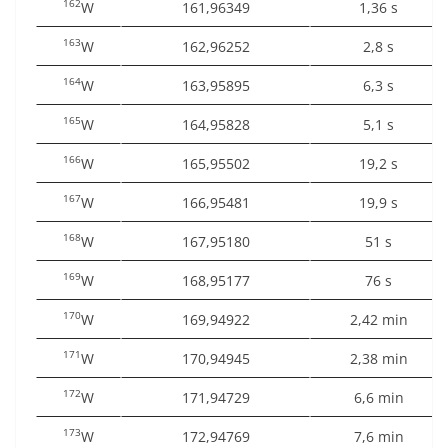
162
W
161,96349
1,36 s
163
W
162,96252
2,8 s
164
W
163,95895
6,3 s
165
W
164,95828
5,1 s
166
W
165,95502
19,2 s
167
W
166,95481
19,9 s
168
W
167,95180
51 s
169
W
168,95177
76 s
170
W
169,94922
2,42 min
171
W
170,94945
2,38 min
172
W
171,94729
6,6 min
173
W
172,94769
7,6 min