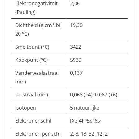
Elektronegativiteit
2,36
(Pauling)
Dichtheid (g.cm
bij
19,30
-3
20 °C)
Smeltpunt (°C)
3422
Kookpunt (°C)
5930
Vanderwaalsstraal
0,137
(nm)
Ionstraal (nm)
0,068 (+4); 0,067 (+6)
Isotopen
5 natuurlijke
Elektronenschil
[Xe]4f
5d
6s
14
4
2
Elektronen per schil
2, 8, 18, 32, 12, 2