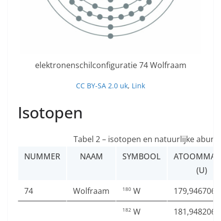
elektronenschilconfiguratie 74 Wolfraam
CC BY-SA 2.0 uk
,
Link
Isotopen
Tabel 2 – isotopen en natuurlijke abund
NUMMER
NAAM
SYMBOOL
ATOOMMAS
(U)
74
Wolfraam
W
179,946706
180
W
181,948206
182