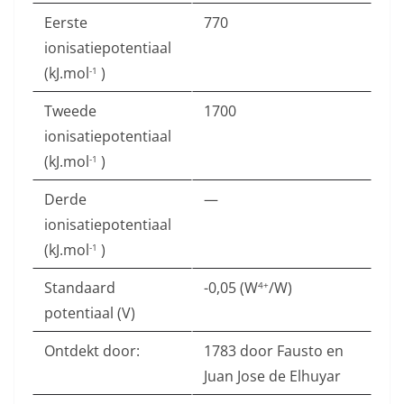
Eerste
770
ionisatiepotentiaal
(kJ.mol
)
-1
Tweede
1700
ionisatiepotentiaal
(kJ.mol
)
-1
Derde
—
ionisatiepotentiaal
(kJ.mol
)
-1
Standaard
-0,05 (W
/W)
4+
potentiaal (V)
Ontdekt door:
1783 door Fausto en
Juan Jose de Elhuyar