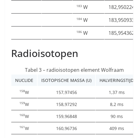
W
182,950224
183
W
183,950933
184
W
185,954362
186
Radioisotopen
Tabel 3 – radioisotopen element Wolfraam
NUCLIDE
ISOTOPISCHE MASSA (U)
HALVERINGSTIJD
158
W
157,97456
1,37 ms
159
W
158,97292
8,2 ms
160
W
159,96848
90 ms
161
W
160,96736
409 ms