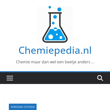
Ga
naar
de
inhoud
Chemiepedia.nl
Chemie maar dan wel een beetje anders …
PERIODIEK SYSTEEM