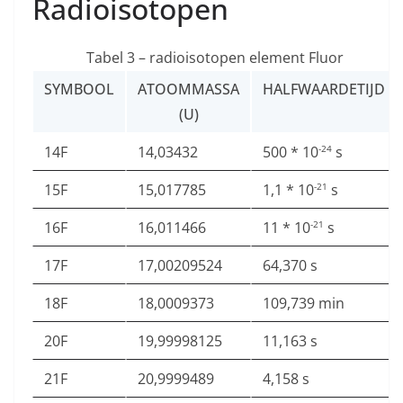
Radioisotopen
Tabel 3 – radioisotopen element Fluor
SYMBOOL
ATOOMMASSA
HALFWAARDETIJD
(U)
14F
14,03432
500 * 10
s
-24
15F
15,017785
1,1 * 10
s
-21
16F
16,011466
11 * 10
s
-21
17F
17,00209524
64,370 s
18F
18,0009373
109,739 min
20F
19,99998125
11,163 s
21F
20,9999489
4,158 s