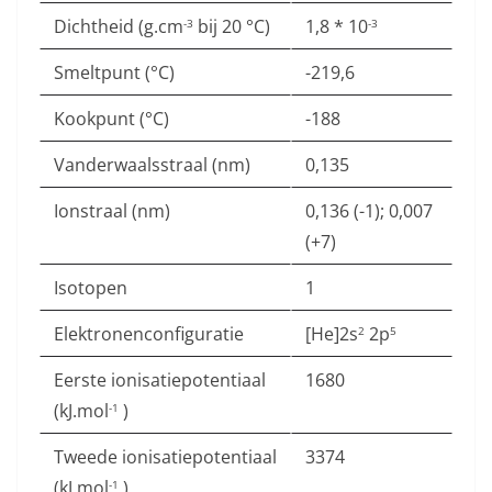
Dichtheid (g.cm
bij 20 °C)
1,8 * 10
-3
-3
Smeltpunt (°C)
-219,6
Kookpunt (°C)
-188
Vanderwaalsstraal (nm)
0,135
Ionstraal (nm)
0,136 (-1); 0,007
(+7)
Isotopen
1
Elektronenconfiguratie
[He]2s
2p
2
5
Eerste ionisatiepotentiaal
1680
(kJ.mol
)
-1
Tweede ionisatiepotentiaal
3374
(kJ.mol
)
-1