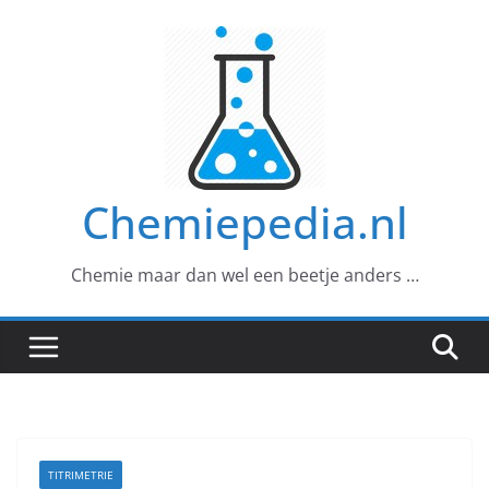
Ga
naar
de
inhoud
Chemiepedia.nl
Chemie maar dan wel een beetje anders …
TITRIMETRIE