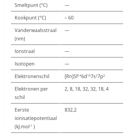
Smeltpunt (°C)
—
Kookpunt (°C)
– 60
Vanderwaalsstraal
—
(nm)
Ionstraal
—
Isotopen
—
Elektronenschil
[Rn]5f
6d
7s
7p
14
10
2
2
Elektronen per
2, 8, 18, 32, 32, 18, 4
schil
Eerste
832,2
ionisatiepotentiaal
(kJ.mol
)
-1