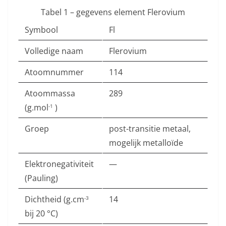
Tabel 1 – gegevens element Flerovium
Symbool
Fl
Volledige naam
Flerovium
Atoomnummer
114
Atoommassa
289
(g.mol
)
-1
Groep
post-transitie metaal,
mogelijk metalloïde
Elektronegativiteit
—
(Pauling)
Dichtheid (g.cm
14
-3
bij 20 °C)