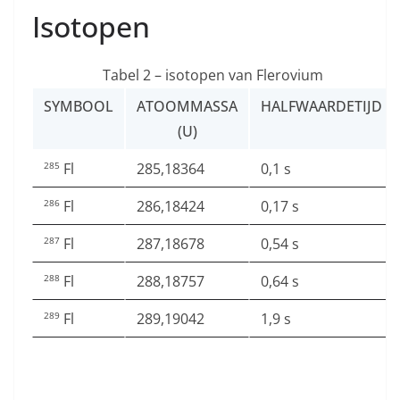
Isotopen
Tabel 2 – isotopen van Flerovium
SYMBOOL
ATOOMMASSA
HALFWAARDETIJD
(U)
Fl
285,18364
0,1 s
285
Fl
286,18424
0,17 s
286
Fl
287,18678
0,54 s
287
Fl
288,18757
0,64 s
288
Fl
289,19042
1,9 s
289