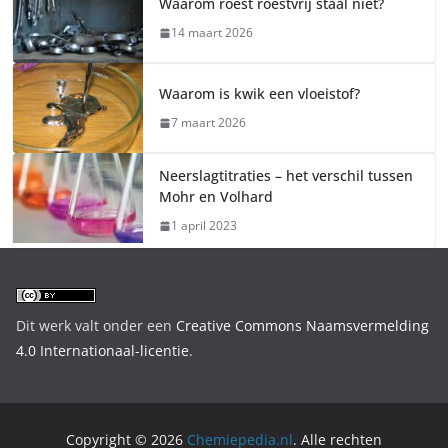
Waarom roest roestvrij staal niet?
14 maart 2026
Waarom is kwik een vloeistof?
7 maart 2026
Neerslagtitraties – het verschil tussen
Mohr en Volhard
1 april 2023
Dit werk valt onder een
Creative Commons Naamsvermelding
4.0 Internationaal-licentie
.
Copyright © 2026
Chemiepedia.nl
. Alle rechten