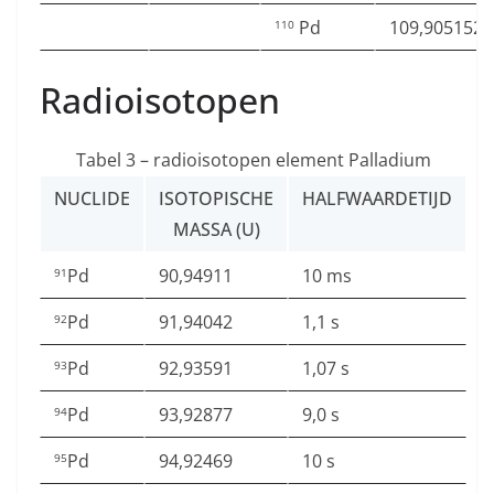
Pd
109,905152
110
Radioisotopen
Tabel 3 – radioisotopen element Palladium
NUCLIDE
ISOTOPISCHE
HALFWAARDETIJD
MASSA (U)
Pd
90,94911
10 ms
91
Pd
91,94042
1,1 s
92
Pd
92,93591
1,07 s
93
Pd
93,92877
9,0 s
94
Pd
94,92469
10 s
95