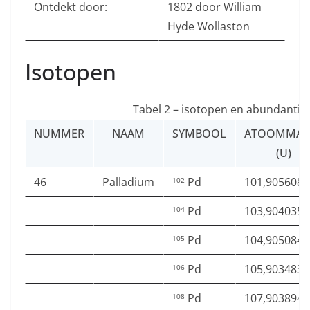
Ontdekt door:
1802 door William
Hyde Wollaston
Isotopen
Tabel 2 – isotopen en abundantie
NUMMER
NAAM
SYMBOOL
ATOOMMAS
(U)
46
Palladium
Pd
101,905608
102
Pd
103,904035
104
Pd
104,905084
105
Pd
105,903483
106
Pd
107,903894
108