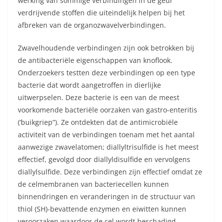
werking van sommige verbindingen in de geur
verdrijvende stoffen die uiteindelijk helpen bij het
afbreken van de organozwavelverbindingen.
Zwavelhoudende verbindingen zijn ook betrokken bij
de antibacteriële eigenschappen van knoflook.
Onderzoekers testten deze verbindingen op een type
bacterie dat wordt aangetroffen in dierlijke
uitwerpselen. Deze bacterie is een van de meest
voorkomende bacteriële oorzaken van gastro-enteritis
(‘buikgriep”). Ze ontdekten dat de antimicrobiële
activiteit van de verbindingen toenam met het aantal
aanwezige zwavelatomen; diallyltrisulfide is het meest
effectief, gevolgd door diallyldisulfide en vervolgens
diallylsulfide. Deze verbindingen zijn effectief omdat ze
de celmembranen van bacteriecellen kunnen
binnendringen en veranderingen in de structuur van
thiol (SH)-bevattende enzymen en eiwitten kunnen
veroorzaken waardoor de cel wordt beschadigd.