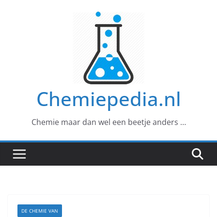
Ga
naar
de
inhoud
Chemiepedia.nl
Chemie maar dan wel een beetje anders …
DE CHEMIE VAN