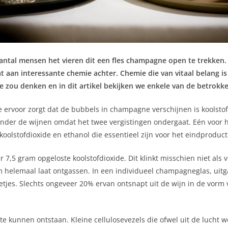
ntal mensen het vieren dit een fles champagne open te trekken. D
hat aan interessante chemie achter. Chemie die van vitaal belan
 je zou denken en in dit artikel bekijken we enkele van de betrok
ervoor zorgt dat de bubbels in champagne verschijnen is koolstofd
der de wijnen omdat het twee vergistingen ondergaat. Eén voor he
oolstofdioxide en ethanol die essentieel zijn voor het eindproduct
 7,5 gram opgeloste koolstofdioxide. Dit klinkt misschien niet als
hem helemaal laat ontgassen. In een individueel champagneglas, uitg
tjes. Slechts ongeveer 20% ervan ontsnapt uit de wijn in de vorm
 kunnen ontstaan. Kleine cellulosevezels die ofwel uit de lucht w