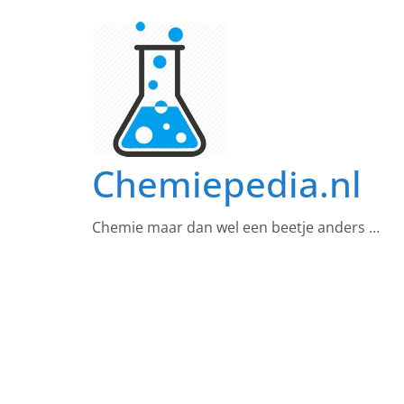
Ga
naar
de
inhoud
Chemiepedia.nl
Chemie maar dan wel een beetje anders …