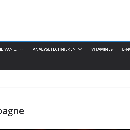
IE VAN …
ANALYSETECHNIEKEN
VITAMINES
E-
pagne