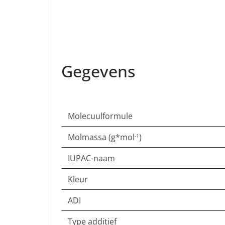
Gegevens
Molecuulformule
Molmassa (g*mol
)
-1
IUPAC-naam
Kleur
ADI
Type additief