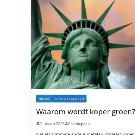
NIEUWS
PERIODIEK SYSTEEM
Waarom wordt koper groen
21 maart 2026
Chemiepedia
Net als sommige andere metalen oxideert koper 