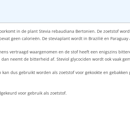
 voorkomt in de plant Stevia rebaudiana Bertonien. De zoetstof word
 bevat geen calorieën. De steviaplant wordt in Brazilië en Paragua
mens vertraagd waargenomen en de stof heeft een enigszins bitter
dan neemt de bitterheid af. Steviol glycociden wordt ook vaak gem
n kan dus gebruikt worden als zoetstof voor gekookte en gebakken p
dgekeurd voor gebruik als zoetstof.