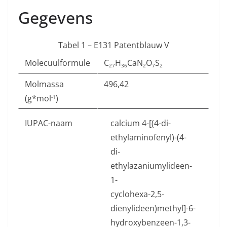
Gegevens
Tabel 1 – E131 Patentblauw V
Molecuulformule
C
H
CaN
O
S
27
36
2
7
2
Molmassa
496,42
(g*mol
)
-1
IUPAC-naam
calcium 4-[(4-di-
ethylaminofenyl)-(4-
di-
ethylazaniumylideen-
1-
cyclohexa-2,5-
dienylideen)methyl]-6-
hydroxybenzeen-1,3-