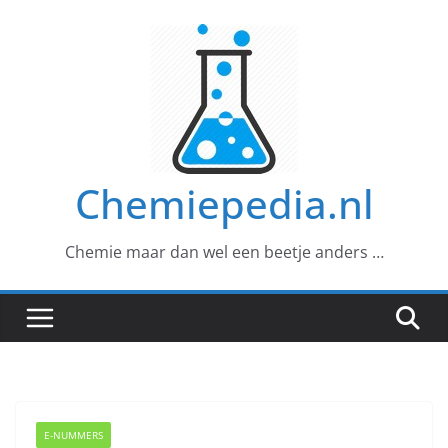
Ga
naar
de
inhoud
Chemiepedia.nl
Chemie maar dan wel een beetje anders …
E-NUMMERS